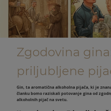
Zgodovina gina:
priljubljene pij
Gin, ta aromatična alkoholna pijača, ki je znan
članku bomo raziskali potovanje gina od zgodnj
alkoholnih pijač na svetu.