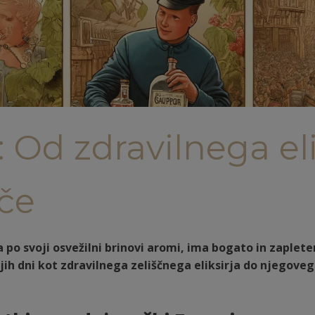
 Od zdravilnega eli
ače
a po svoji osvežilni brinovi aromi, ima bogato in zaplete
ih dni kot zdravilnega zeliščnega eliksirja do njegoveg