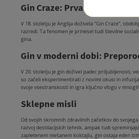
Gin Craze: Prva velika pijač
V 18. stoletju je Anglija doživela "Gin Craze", obd
razredi. Ta fenomen je prinesel tudi številne social
gina.
Gin v moderni dobi: Preporod
V 20. stoletju je gin doživel padec priljubljenosti,
so začeli eksperimentirati z novimi okusi in infuzij
svoje vsestranskosti in igra ključno vlogo v mnogih 
Sklepne misli
Od svojih skromnih zdravilnih začetkov do svojega 
razvoj destilacijskih tehnik, ampak tudi spreminjaj
zapletenem mešanem koktajlu, gin ostaja eden izmed