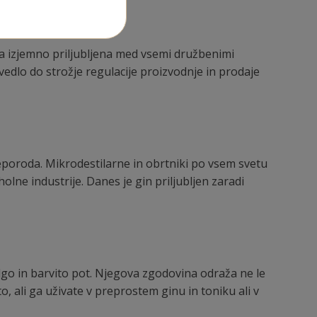
ala izjemno priljubljena med vsemi družbenimi
ivedlo do strožje regulacije proizvodnje in prodaje
 preporoda. Mikrodestilarne in obrtniki po vsem svetu
olne industrije. Danes je gin priljubljen zaradi
lgo in barvito pot. Njegova zgodovina odraža ne le
, ali ga uživate v preprostem ginu in toniku ali v