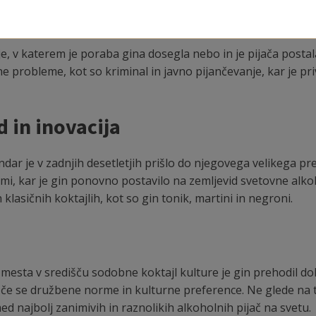
a množične evforije
obje, v katerem je poraba gina dosegla nebo in je pijača post
ne probleme, kot so kriminal in javno pijančevanje, kar je pr
 in inovacija
 vendar je v zadnjih desetletjih prišlo do njegovega velikega
ami, kar je gin ponovno postavilo na zemljevid svetovne alkoh
klasičnih koktajlih, kot so gin tonik, martini in negroni.
mesta v središču sodobne koktajl kulture je gin prehodil do
oče se družbene norme in kulturne preference. Ne glede na to
 najbolj zanimivih in raznolikih alkoholnih pijač na svetu.