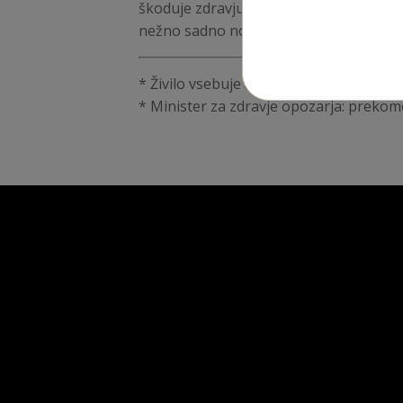
škoduje zdravju. J3GIN Amber je odlična i
nežno sadno noto. Ta gin je kot nalašč z
* Živilo vsebuje alkohol, zato ni primern
* M​inister za zdravje opozarja: prekom