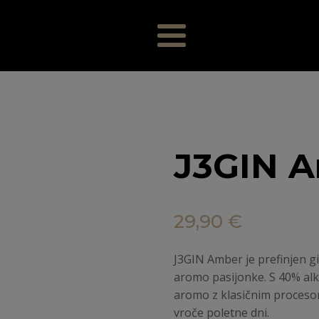
J3GIN A
29,90
€
J3GIN Amber je prefinjen gin
aromo pasijonke. S 40% alk
aromo z klasičnim procesom
vroče poletne dni.