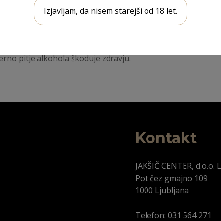
zbira za ljubitelje gina, ki iščejo nekaj drugačnega in želijo 
Izjavljam, da nisem starejši od 18 let.
a druženja, posebne priložnosti ali kot darilo za ljubitelje 
o za osebe, ki so mlajše od 18. let.​
erno pitje alkohola škoduje zdravju.
Kontakt
JAKŠIČ CENTER, d.o.o. L
Pot čez gmajno 109
1000 Ljubljana
Telefon: 031 564 271