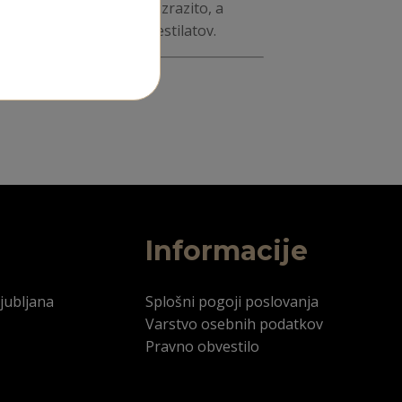
svoje pijače obogatiti z izrazito, a
unikatnih, kakovostnih destilatov.
Informacije
jubljana
Splošni pogoji poslovanja
Varstvo osebnih podatkov
Pravno obvestilo