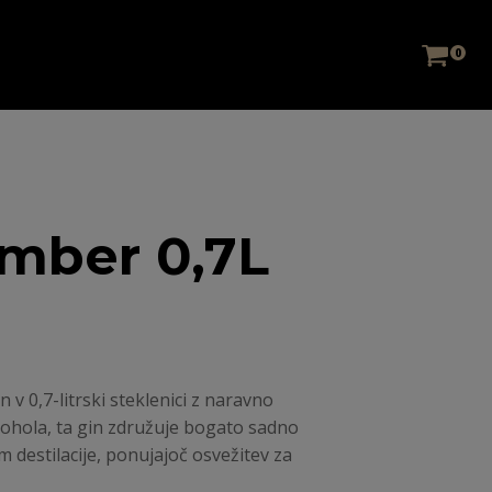
0
mber 0,7L
 v 0,7-litrski steklenici z naravno
ohola, ta gin združuje bogato sadno
 destilacije, ponujajoč osvežitev za