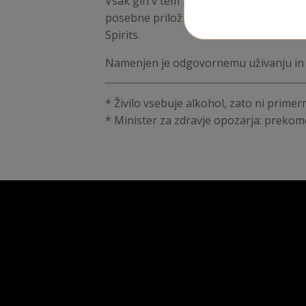
Vsak gin v tem paketu je destiliran z vi
posebne priložnosti ali kot premišljeno
Spirits.
Namenjen je odgovornemu uživanju in j
* Živilo vsebuje alkohol, zato ni primern
* M​inister za zdravje opozarja: prekom