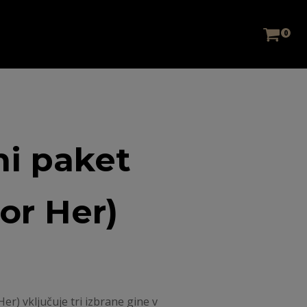
0
ni paket
or Her)
Her) vključuje tri izbrane gine v