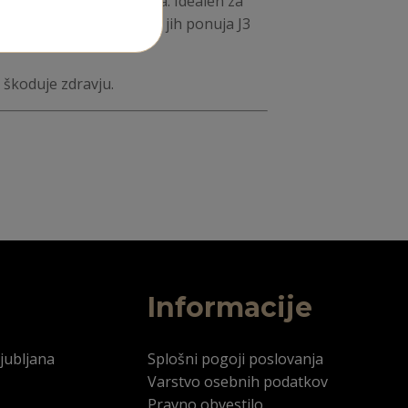
bitelje
slovenskega
gina. Idealen za
 raznolikosti okusov, ki jih ponuja J3
 škoduje zdravju.
Informacije
jubljana
Splošni pogoji poslovanja
Varstvo osebnih podatkov
Pravno obvestilo