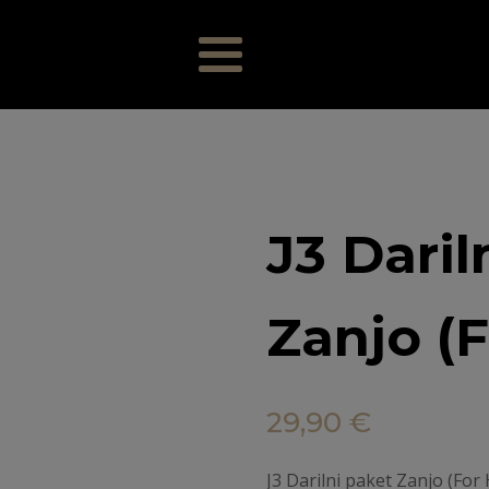
J3 Daril
Zanjo (F
29,90
€
J3 Darilni paket Zanjo (For 