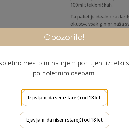
100ml stekleničkah.
Ta paket je idealen za daril
okusov, vsak gin prinaša sv
Opozorilo!
Paket vključuje:
J3GIN Azure 100ml
J3GIN Ruby 100ml
spletno mesto in na njem ponujeni izdelki s
J3GIN Amber 100ml
polnoletnim osebam.
J3
DODAJ 
Darilni
paket
Izjavljam, da sem starejši od 18 let.
Zanjo
Kategorija:
Darila
(For
Her)
e tri različne okuse gina, ki so pakirani v privlačnih 100ml 
količina
lin in J3GIN Amber z dodatkom pasijonke.
Izjavljam, da nisem starejši od 18 let.