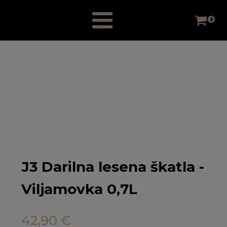
0
J3 Darilna lesena škatla -
Viljamovka 0,7L
42,90
€