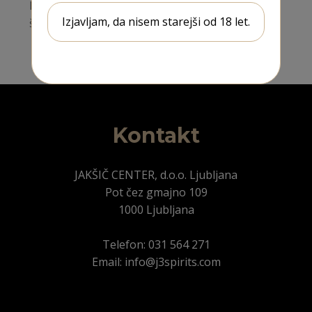
Možnost izdelave vašega logotipa ali grafike na
Izjavljam, da nisem starejši od 18 let.
škatlo. Za več info pokličite 031 564 271
Kontakt
JAKŠIČ CENTER, d.o.o. Ljubljana
Pot čez gmajno 109
1000 Ljubljana
Telefon: 031 564 271
Email: info@j3spirits.com